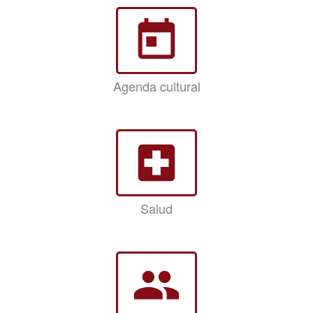
today
Agenda cultural
local_hospital
Salud
group