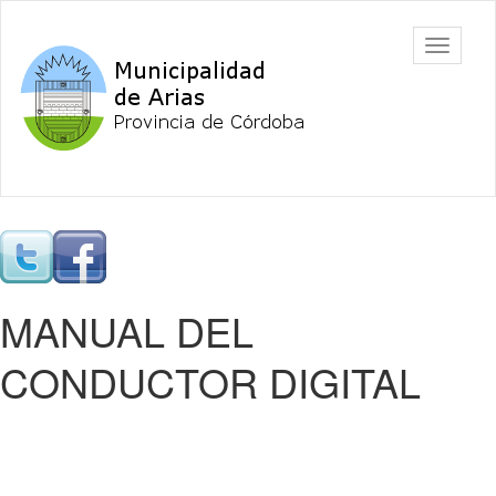
Ir
al
Arias
Mostrar/
contenido
barra
principal
de
navegac
Contenido
principal
MANUAL DEL
CONDUCTOR DIGITAL